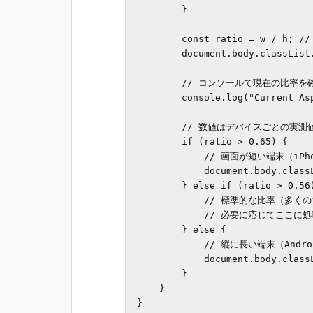
        }

        const ratio = w / h; // アスペクト比を計算

        document.body.classList.remove('is-short-sp', 'is-long-sp');

        // コンソールで現在の比率を確認可能

        console.log("Current Aspect Ratio:", ratio);

        // 数値はデバイスごとの実測値に基づいた閾値

        if (ratio > 0.65) {

            // 画面が短い端末（iPhone SEなど）

            document.body.classList.add('is-short-sp');

        } else if (ratio > 0.56) {

            // 標準的な比率（多くのiPhoneシリーズ）

            // 必要に応じてここに処理を追加

        } else {

            // 縦に長い端末（Androidのロングディスプレイなど）

            document.body.classList.add('is-long-sp');

        }

    }

}
