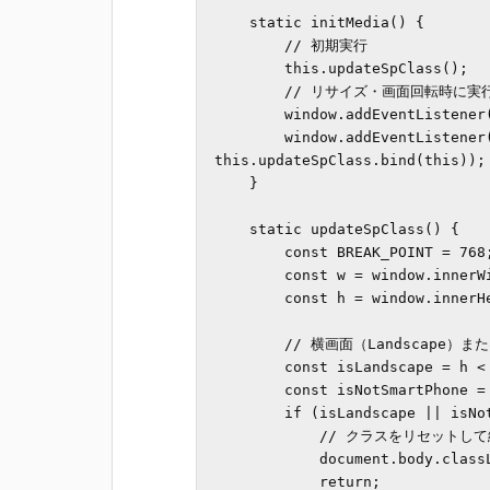
    static initMedia() {

        // 初期実行

        this.updateSpClass();

        // リサイズ・画面回転時に実行

        window.addEventListener('resize', this.updateSpClass.bind(this));

        window.addEventListener('orientationchange', 
this.updateSpClass.bind(this));

    }

    static updateSpClass() {

        const BREAK_POINT = 768;

        const w = window.innerWidth;

        const h = window.innerHeight;

        // 横画面（Landscape）または PCレイアウト（BREAK_POINT以上）は除外

        const isLandscape = h < w;

        const isNotSmartPhone = w > BREAK_POINT;

        if (isLandscape || isNotSmartPhone) {

            // クラスをリセットして終了

            document.body.classList.remove('is-short-sp', 'is-long-sp');

            return;
