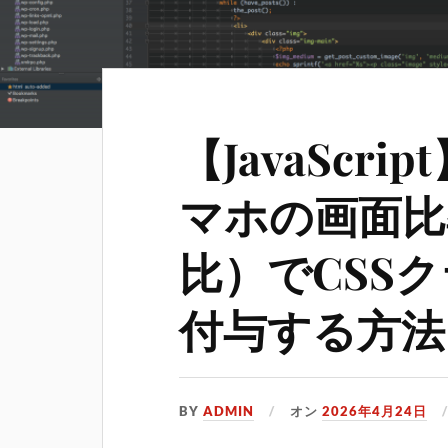
【JavaScri
マホの画面比
比）でCSS
付与する方法
BY
ADMIN
オン
2026年4月24日