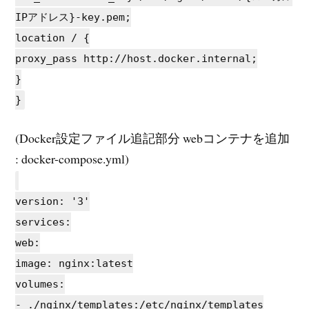
IPアドレス}-key.pem;
location / {
proxy_pass http://host.docker.internal;
}
}
(Docker設定ファイル追記部分 webコンテナを追加
: docker-compose.yml)
version: '3'
services:
web:
image: nginx:latest
volumes:
- ./nginx/templates:/etc/nginx/templates