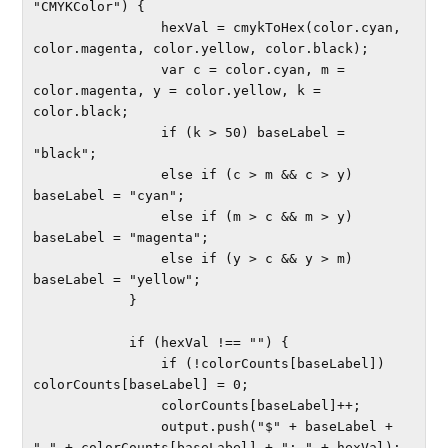
"CMYKColor") {

                hexVal = cmykToHex(color.cyan, 
color.magenta, color.yellow, color.black);

                var c = color.cyan, m = 
color.magenta, y = color.yellow, k = 
color.black;

                if (k > 50) baseLabel = 
"black";

                else if (c > m && c > y) 
baseLabel = "cyan";

                else if (m > c && m > y) 
baseLabel = "magenta";

                else if (y > c && y > m) 
baseLabel = "yellow";

            }

            if (hexVal !== "") {

                if (!colorCounts[baseLabel]) 
colorCounts[baseLabel] = 0;

                colorCounts[baseLabel]++;

                output.push("$" + baseLabel + 
"-" + colorCounts[baseLabel] + ": " + hexVal);
