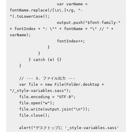
                    var varName = 
fontName.replace(/[\s\.]+/g, "-
").toLowerCase();

                    output.push("$font-family-" 
+ fontIndex + ": \"" + fontName + "\" // " + 
varName);

                    fontIndex++;

                }

            }

        } catch (e) {}

    }

    // --- 3. ファイル出力 ---

    var file = new File(Folder.desktop + 
"/_style-variables.sass");

    file.encoding = "UTF-8";

    file.open("w");

    file.write(output.join("\n"));

    file.close();

    alert("デスクトップに '_style-variables.sass' 