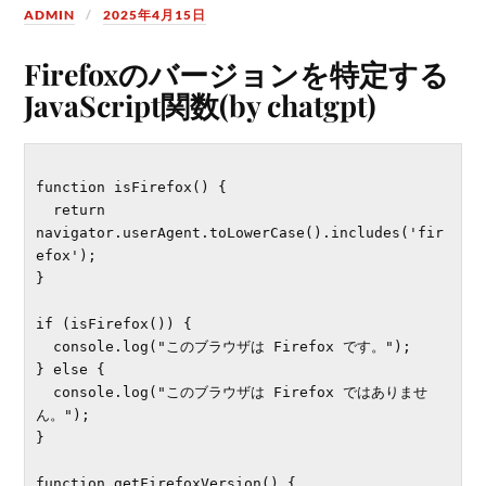
ADMIN
2025年4月15日
Firefoxのバージョンを特定する
JavaScript関数(by chatgpt)
function isFirefox() {

  return 
navigator.userAgent.toLowerCase().includes('fir
efox');

}

if (isFirefox()) {

  console.log("このブラウザは Firefox です。");

} else {

  console.log("このブラウザは Firefox ではありませ
ん。");

}

function getFirefoxVersion() {
