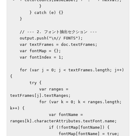
            }

        } catch (e) {}

    }

    // --- 2. フォント抽出セクション ---

    output.push("\n// FONTS");

    var textFrames = doc.textFrames;

    var fontMap = {};

    var fontIndex = 1;

    for (var j = 0; j < textFrames.length; j++) 
{

        try {

            var ranges = 
textFrames[j].textRanges;

            for (var k = 0; k < ranges.length; 
k++) {

                var fontName = 
ranges[k].characterAttributes.textFont.name;

                if (!fontMap[fontName]) {

                    fontMap[fontName] = true;
