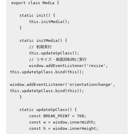
export class Media {

    static init() {

        this.initMedia();

    }

    static initMedia() {

        // 初期実行

        this.updateSpClass();

        // リサイズ・画面回転時に実行

        window.addEventListener('resize', 
this.updateSpClass.bind(this));

window.addEventListener('orientationchange', 
this.updateSpClass.bind(this));

    }

    static updateSpClass() {

        const BREAK_POINT = 768;

        const w = window.innerWidth;

        const h = window.innerHeight;
