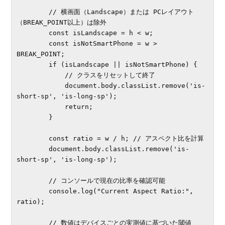
        // 横画面（Landscape）または PCレイアウト
（BREAK_POINT以上）は除外

        const isLandscape = h < w;

        const isNotSmartPhone = w > 
BREAK_POINT;

        if (isLandscape || isNotSmartPhone) {

            // クラスをリセットして終了

            document.body.classList.remove('is-
short-sp', 'is-long-sp');

            return;

        }

        const ratio = w / h; // アスペクト比を計算

        document.body.classList.remove('is-
short-sp', 'is-long-sp');

        // コンソールで現在の比率を確認可能

        console.log("Current Aspect Ratio:", 
ratio);

        // 数値はデバイスごとの実測値に基づいた閾値
