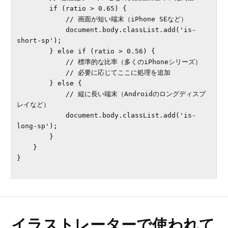
        if (ratio > 0.65) {

            // 画面が短い端末（iPhone SEなど）

            document.body.classList.add('is-
short-sp');

        } else if (ratio > 0.56) {

            // 標準的な比率（多くのiPhoneシリーズ）

            // 必要に応じてここに処理を追加

        } else {

            // 縦に長い端末（Androidのロングディスプ
レイなど）

            document.body.classList.add('is-
long-sp');

        }

    }

}

イラストレーターで使われて