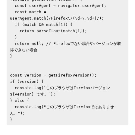
  const userAgent = navigator.userAgent;

  const match = 
userAgent.match(/Firefox\/(\d+\.\d+)/);

  if (match && match[1]) {

    return parseFloat(match[1]);

  }

  return null; // Firefoxでない場合やバージョンが取
得できない場合

}

const version = getFirefoxVersion();

if (version) {

  console.log(`このブラウザはFirefoxバージョン 
${version} です。`);

} else {

  console.log("このブラウザはFirefoxではありませ
ん。");
