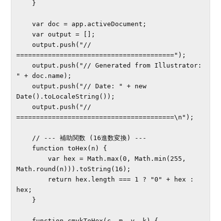
    }

    var doc = app.activeDocument;

    var output = [];

    output.push("// 
========================================");

    output.push("// Generated from Illustrator: 
" + doc.name);

    output.push("// Date: " + new 
Date().toLocaleString());

    output.push("// 
========================================\n");

    // --- 補助関数 (16進数変換) ---

    function toHex(n) {

        var hex = Math.max(0, Math.min(255, 
Math.round(n))).toString(16);

        return hex.length === 1 ? "0" + hex : 
hex;

    }

    function cmykToHex(c, m, y, k) {
