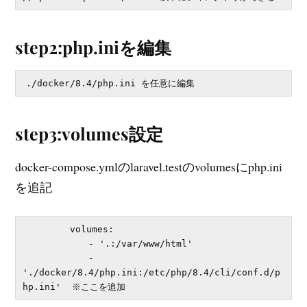
step2:php.iniを編集
./docker/8.4/php.ini を任意に編集
step3:volumes設定
docker-compose.ymlのlaravel.testのvolumesにphp.ini
を追記
        volumes:

            - '.:/var/www/html'

            - 
'./docker/8.4/php.ini:/etc/php/8.4/cli/conf.d/p