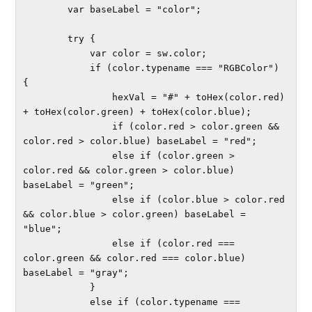
        var baseLabel = "color";

        try {

            var color = sw.color;

            if (color.typename === "RGBColor") 
{

                hexVal = "#" + toHex(color.red) 
+ toHex(color.green) + toHex(color.blue);

                if (color.red > color.green && 
color.red > color.blue) baseLabel = "red";

                else if (color.green > 
color.red && color.green > color.blue) 
baseLabel = "green";

                else if (color.blue > color.red 
&& color.blue > color.green) baseLabel = 
"blue";

                else if (color.red === 
color.green && color.red === color.blue) 
baseLabel = "gray";

            } 

            else if (color.typename === 