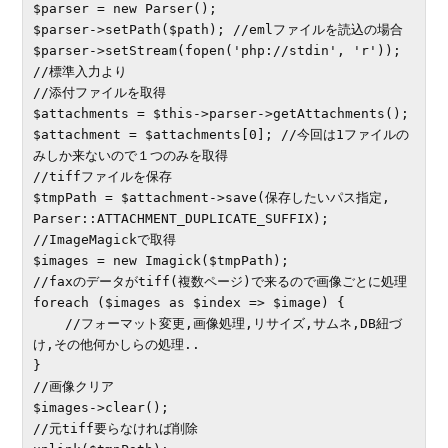
$parser = new Parser();

$parser->setPath($path); //emlファイルを読込の場合

$parser->setStream(fopen('php://stdin', 'r')); 
//標準入力より

//添付ファイルを取得

$attachments = $this->parser->getAttachments();

$attachment = $attachments[0]; //今回は1ファイルの
みしか来ないので１つのみを取得 

//tiffファイルを保存

$tmpPath = $attachment->save(保存したいパス指定, 
Parser::ATTACHMENT_DUPLICATE_SUFFIX);

//ImageMagickで取得

$images = new Imagick($tmpPath);

//faxのデータがtiff(複数ページ)で来るので画像ごとに処理

foreach ($images as $index => $image) {

    //フォーマット変更,画像処理,リサイズ,サムネ,DB紐づ
け,その他何かしらの処理..

}

//画像クリア

$images->clear();

//元tiff要らなければ削除
