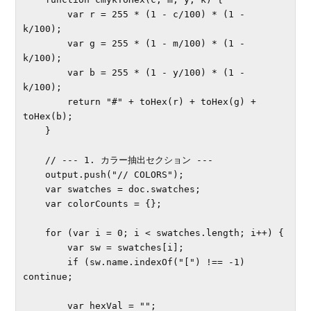
        var r = 255 * (1 - c/100) * (1 - 
k/100);

        var g = 255 * (1 - m/100) * (1 - 
k/100);

        var b = 255 * (1 - y/100) * (1 - 
k/100);

        return "#" + toHex(r) + toHex(g) + 
toHex(b);

    }

    // --- 1. カラー抽出セクション ---

    output.push("// COLORS");

    var swatches = doc.swatches;

    var colorCounts = {};

    for (var i = 0; i < swatches.length; i++) {

        var sw = swatches[i];

        if (sw.name.indexOf("[") !== -1) 
continue;

        var hexVal = "";
