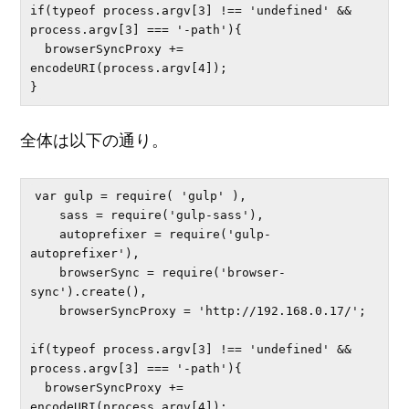
if(typeof process.argv[3] !== 'undefined' && 
process.argv[3] === '-path'){

  browserSyncProxy += 
encodeURI(process.argv[4]);

全体は以下の通り。
var gulp = require( 'gulp' ),

    sass = require('gulp-sass'),

    autoprefixer = require('gulp-
autoprefixer'),

    browserSync = require('browser-
sync').create(),

    browserSyncProxy = 'http://192.168.0.17/';

if(typeof process.argv[3] !== 'undefined' && 
process.argv[3] === '-path'){

  browserSyncProxy += 
encodeURI(process.argv[4]);
