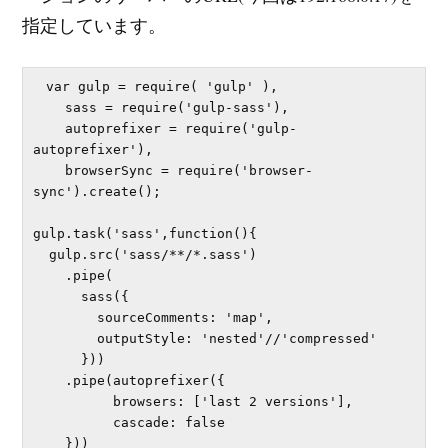
指定しています。
 var gulp = require( 'gulp' ),

    sass = require('gulp-sass'),

    autoprefixer = require('gulp-
autoprefixer'),

    browserSync = require('browser-
sync').create();

gulp.task('sass',function(){

  gulp.src('sass/**/*.sass')

    .pipe(

      sass({

        sourceComments: 'map',

        outputStyle: 'nested'//'compressed'

      }))

    .pipe(autoprefixer({

          browsers: ['last 2 versions'],

          cascade: false

    }))
