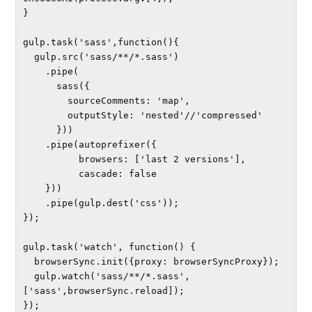
}

gulp.task('sass',function(){

  gulp.src('sass/**/*.sass')

    .pipe(

      sass({

        sourceComments: 'map',

        outputStyle: 'nested'//'compressed'

      }))

    .pipe(autoprefixer({

          browsers: ['last 2 versions'],

          cascade: false

    }))

    .pipe(gulp.dest('css'));

});

gulp.task('watch', function() {

  browserSync.init({proxy: browserSyncProxy});

  gulp.watch('sass/**/*.sass', 
['sass',browserSync.reload]);

});
