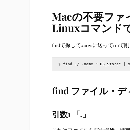
Macの不要ファイル
Linuxコマン
findで探してxargsに送ってrmで
find ファイル
引数1 「.」
これはファイルを探す場所、特