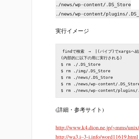
./news/wp-content/.DS_Store
./news/wp-content/plugins/.DS
実行イメージ
findで検索　→　|(パイプ)でxargsへ結
(内部的に以下の用に実行される)

$ rm ./.DS_Store

$ rm ./img/.DS_Store

$ rm ./news/.DS_Store

$ rm ./news/wp-content/.DS_Store
(詳細・参考サイト)
http://www.k4.dion.ne.jp/~mms/unix
http://wa3.i–3-i.info/word11619.html