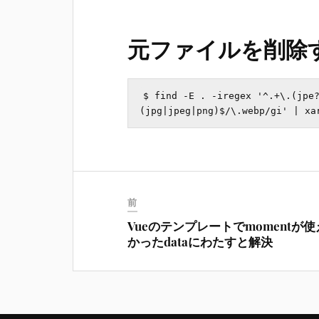
元ファイルを削除
$ find -E . -iregex '^.+\.(jpe
前
Vueのテンプレートでmomentが
かったdataにわたすと解決