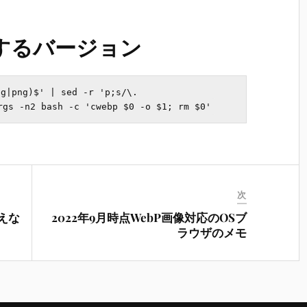
するバージョン
?g|png)$' | sed -r 'p;s/\.
次
使えな
2022年9月時点WebP画像対応のOSブ
ラウザのメモ