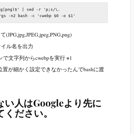
?g|png)$' | sed -r 'p;s/\.
jpg,JPEG,jpeg,PNG,png)
ァイル名を出力
ョンで文字列からcwebpを実行 ※1
渡す位置が細かく設定できなかったんでbashに渡
ない人はGoogleより先に
いてください。