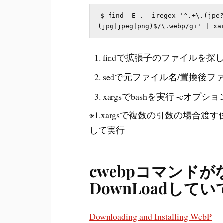
$ find -E . -iregex '^.+\.(jpe
findで拡張子のファイルを探して(JPG,
sedで元ファイル名/置換後フ
xargsでbashを実行 -cオプシ
※1.xargsで複数の引数の場合
して実行
cwebpコマンドが
DownLoadして
Downloading and Installing WebP