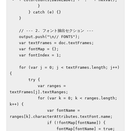
            }

        } catch (e) {}

    }

    // --- 2. フォント抽出セクション ---

    output.push("\n// FONTS");

    var textFrames = doc.textFrames;

    var fontMap = {};

    var fontIndex = 1;

    for (var j = 0; j < textFrames.length; j++) 
{

        try {

            var ranges = 
textFrames[j].textRanges;

            for (var k = 0; k < ranges.length; 
k++) {

                var fontName = 
ranges[k].characterAttributes.textFont.name;

                if (!fontMap[fontName]) {

                    fontMap[fontName] = true;
