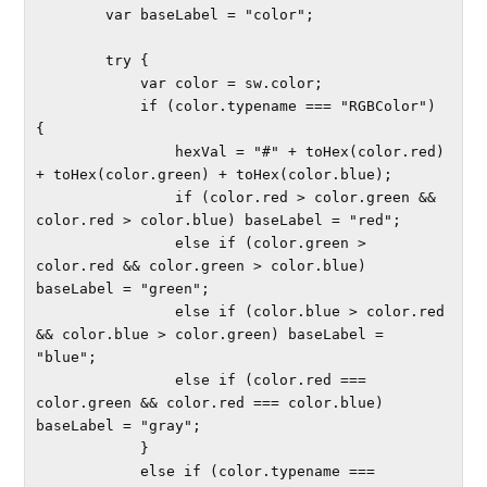
        var baseLabel = "color";

        try {

            var color = sw.color;

            if (color.typename === "RGBColor") 
{

                hexVal = "#" + toHex(color.red) 
+ toHex(color.green) + toHex(color.blue);

                if (color.red > color.green && 
color.red > color.blue) baseLabel = "red";

                else if (color.green > 
color.red && color.green > color.blue) 
baseLabel = "green";

                else if (color.blue > color.red 
&& color.blue > color.green) baseLabel = 
"blue";

                else if (color.red === 
color.green && color.red === color.blue) 
baseLabel = "gray";

            } 

            else if (color.typename === 