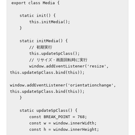
export class Media {

    static init() {

        this.initMedia();

    }

    static initMedia() {

        // 初期実行

        this.updateSpClass();

        // リサイズ・画面回転時に実行

        window.addEventListener('resize', 
this.updateSpClass.bind(this));

window.addEventListener('orientationchange', 
this.updateSpClass.bind(this));

    }

    static updateSpClass() {

        const BREAK_POINT = 768;

        const w = window.innerWidth;

        const h = window.innerHeight;
