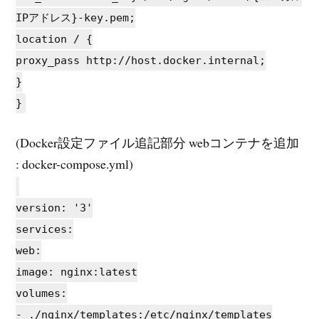
IPアドレス}-key.pem;
location / {
proxy_pass http://host.docker.internal;
}
}
(Docker設定ファイル追記部分 webコンテナを追加
: docker-compose.yml)
version: '3'
services:
web:
image: nginx:latest
volumes:
- ./nginx/templates:/etc/nginx/templates