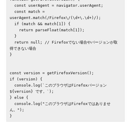
  const userAgent = navigator.userAgent;

  const match = 
userAgent.match(/Firefox\/(\d+\.\d+)/);

  if (match && match[1]) {

    return parseFloat(match[1]);

  }

  return null; // Firefoxでない場合やバージョンが取
得できない場合

}

const version = getFirefoxVersion();

if (version) {

  console.log(`このブラウザはFirefoxバージョン 
${version} です。`);

} else {

  console.log("このブラウザはFirefoxではありませ
ん。");
