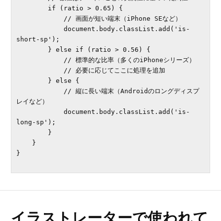
        if (ratio > 0.65) {

            // 画面が短い端末（iPhone SEなど）

            document.body.classList.add('is-
short-sp');

        } else if (ratio > 0.56) {

            // 標準的な比率（多くのiPhoneシリーズ）

            // 必要に応じてここに処理を追加

        } else {

            // 縦に長い端末（Androidのロングディスプ
レイなど）

            document.body.classList.add('is-
long-sp');

        }

    }

}

イラストレーターで使われて