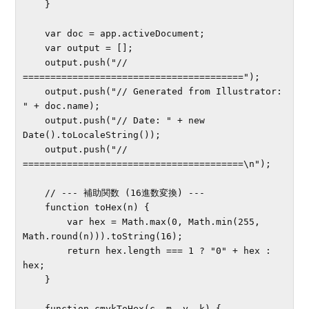
    }

    var doc = app.activeDocument;

    var output = [];

    output.push("// 
========================================");

    output.push("// Generated from Illustrator: 
" + doc.name);

    output.push("// Date: " + new 
Date().toLocaleString());

    output.push("// 
========================================\n");

    // --- 補助関数 (16進数変換) ---

    function toHex(n) {

        var hex = Math.max(0, Math.min(255, 
Math.round(n))).toString(16);

        return hex.length === 1 ? "0" + hex : 
hex;

    }

    function cmykToHex(c, m, y, k) {
