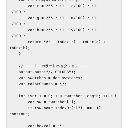
        var r = 255 * (1 - c/100) * (1 - 
k/100);

        var g = 255 * (1 - m/100) * (1 - 
k/100);

        var b = 255 * (1 - y/100) * (1 - 
k/100);

        return "#" + toHex(r) + toHex(g) + 
toHex(b);

    }

    // --- 1. カラー抽出セクション ---

    output.push("// COLORS");

    var swatches = doc.swatches;

    var colorCounts = {};

    for (var i = 0; i < swatches.length; i++) {

        var sw = swatches[i];

        if (sw.name.indexOf("[") !== -1) 
continue;

        var hexVal = "";
