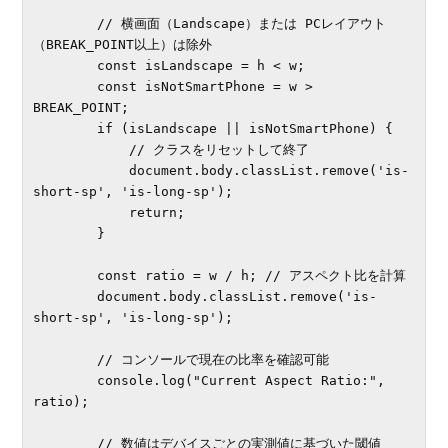
        // 横画面（Landscape）または PCレイアウト
（BREAK_POINT以上）は除外

        const isLandscape = h < w;

        const isNotSmartPhone = w > 
BREAK_POINT;

        if (isLandscape || isNotSmartPhone) {

            // クラスをリセットして終了

            document.body.classList.remove('is-
short-sp', 'is-long-sp');

            return;

        }

        const ratio = w / h; // アスペクト比を計算

        document.body.classList.remove('is-
short-sp', 'is-long-sp');

        // コンソールで現在の比率を確認可能

        console.log("Current Aspect Ratio:", 
ratio);

        // 数値はデバイスごとの実測値に基づいた閾値
