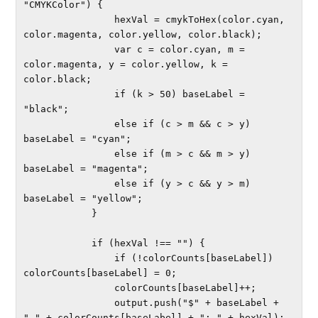
"CMYKColor") {

                hexVal = cmykToHex(color.cyan, 
color.magenta, color.yellow, color.black);

                var c = color.cyan, m = 
color.magenta, y = color.yellow, k = 
color.black;

                if (k > 50) baseLabel = 
"black";

                else if (c > m && c > y) 
baseLabel = "cyan";

                else if (m > c && m > y) 
baseLabel = "magenta";

                else if (y > c && y > m) 
baseLabel = "yellow";

            }

            if (hexVal !== "") {

                if (!colorCounts[baseLabel]) 
colorCounts[baseLabel] = 0;

                colorCounts[baseLabel]++;

                output.push("$" + baseLabel + 
"-" + colorCounts[baseLabel] + ": " + hexVal);
