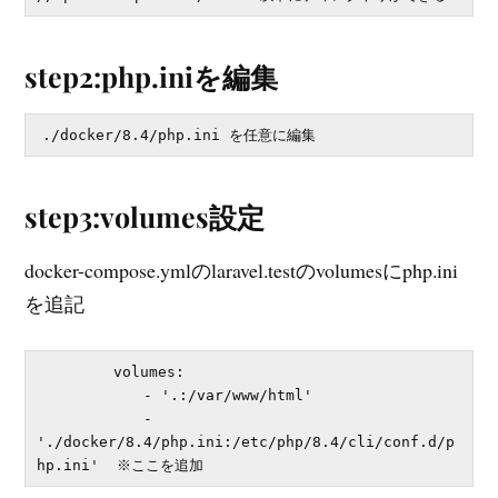
step2:php.iniを編集
./docker/8.4/php.ini を任意に編集
step3:volumes設定
docker-compose.ymlのlaravel.testのvolumesにphp.ini
を追記
        volumes:

            - '.:/var/www/html'

            - 
'./docker/8.4/php.ini:/etc/php/8.4/cli/conf.d/p