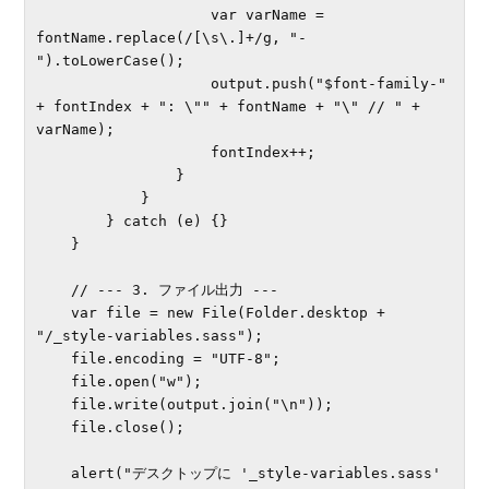
                    var varName = 
fontName.replace(/[\s\.]+/g, "-
").toLowerCase();

                    output.push("$font-family-" 
+ fontIndex + ": \"" + fontName + "\" // " + 
varName);

                    fontIndex++;

                }

            }

        } catch (e) {}

    }

    // --- 3. ファイル出力 ---

    var file = new File(Folder.desktop + 
"/_style-variables.sass");

    file.encoding = "UTF-8";

    file.open("w");

    file.write(output.join("\n"));

    file.close();

    alert("デスクトップに '_style-variables.sass' 