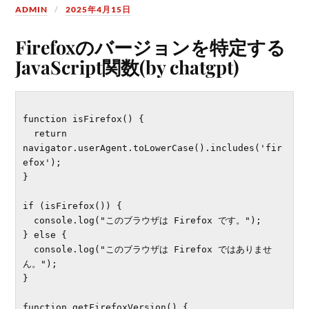
ADMIN
2025年4月15日
Firefoxのバージョンを特定する
JavaScript関数(by chatgpt)
function isFirefox() {

  return 
navigator.userAgent.toLowerCase().includes('fir
efox');

}

if (isFirefox()) {

  console.log("このブラウザは Firefox です。");

} else {

  console.log("このブラウザは Firefox ではありませ
ん。");

}

function getFirefoxVersion() {
