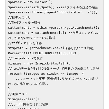
$parser = new Parser();

$parser->setPath($path); //emlファイルを読込の場合

$parser->setStream(fopen('php://stdin', 'r')); 
//標準入力より

//添付ファイルを取得

$attachments = $this->parser->getAttachments();

$attachment = $attachments[0]; //今回は1ファイルの
みしか来ないので１つのみを取得 

//tiffファイルを保存

$tmpPath = $attachment->save(保存したいパス指定, 
Parser::ATTACHMENT_DUPLICATE_SUFFIX);

//ImageMagickで取得

$images = new Imagick($tmpPath);

//faxのデータがtiff(複数ページ)で来るので画像ごとに処理

foreach ($images as $index => $image) {

    //フォーマット変更,画像処理,リサイズ,サムネ,DB紐づ
け,その他何かしらの処理..

}

//画像クリア

$images->clear();

//元tiff要らなければ削除
