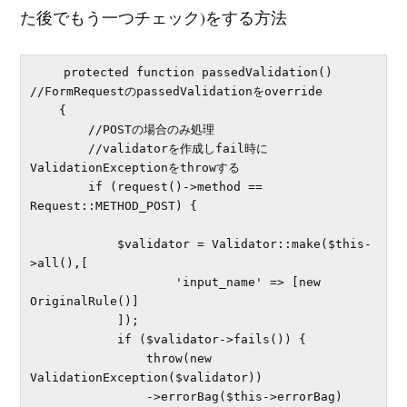
た後でもう一つチェック)をする方法
    protected function passedValidation() 
//FormRequestのpassedValidationをoverride

    {

        //POSTの場合のみ処理

        //validatorを作成しfail時に
ValidationExceptionをthrowする

        if (request()->method == 
Request::METHOD_POST) {

            $validator = Validator::make($this-
>all(),[

                    'input_name' => [new 
OriginalRule()]

            ]);

            if ($validator->fails()) {

                throw(new 
ValidationException($validator))

                ->errorBag($this->errorBag)
