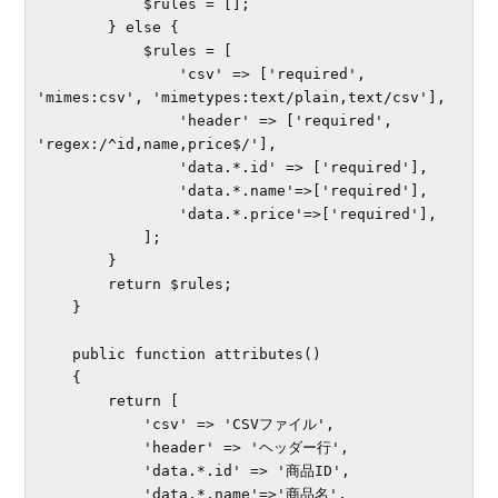
            $rules = [];

        } else {

            $rules = [

                'csv' => ['required', 
'mimes:csv', 'mimetypes:text/plain,text/csv'],

                'header' => ['required', 
'regex:/^id,name,price$/'],

                'data.*.id' => ['required'],

                'data.*.name'=>['required'],

                'data.*.price'=>['required'],

            ];

        }

        return $rules;

    }

    public function attributes()

    {

        return [

            'csv' => 'CSVファイル',

            'header' => 'ヘッダー行',

            'data.*.id' => '商品ID',

            'data.*.name'=>'商品名',
