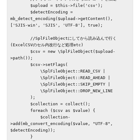
        $upload = $this->file('csv');

        $detectEncoding = 
mb_detect_encoding($upload->getContent(), 
['SJIS-win', 'SJIS', 'UTF-8'], true);

        //SplFileObjectにしてから読み込んで行く
(ExcelCSVのセル内改行など処理etc)

        $csv = new \SplFileObject($upload-
>path());

        $csv->setFlags(

            \SplFileObject::READ_CSV |

            \SplFileObject::READ_AHEAD |

            \SplFileObject::SKIP_EMPTY |

            \SplFileObject::DROP_NEW_LINE

        );

        $collection = collect();

        foreach ($csv as $value) {

            $collection-
>add(mb_convert_encoding($value, "UTF-8", 
$detectEncoding));

        }
