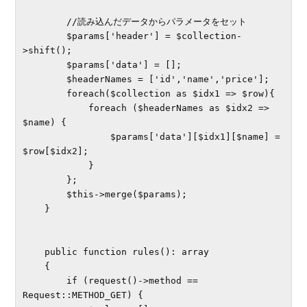
        //読み込んだデータからパラメータをセット

        $params['header'] = $collection-
>shift();

        $params['data'] = [];

        $headerNames = ['id','name','price'];

        foreach($collection as $idx1 => $row){

            foreach ($headerNames as $idx2 => 
$name) {

                $params['data'][$idx1][$name] = 
$row[$idx2];

            }

        };

        $this->merge($params);

    }

    public function rules(): array

    {

        if (request()->method == 
Request::METHOD_GET) {
