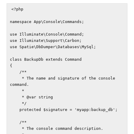
<?php

namespace App\Console\Commands;

use Illuminate\Console\Command;

use Illuminate\Support\Carbon;

use Spatie\DbDumper\Databases\MySql;

class BackupDb extends Command

{

    /**

     * The name and signature of the console 
command.

     *

     * @var string

     */

    protected $signature = 'myapp:backup_db';

    /**

     * The console command description.
