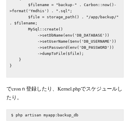
        $filename = "backup-" . Carbon::now()-
>format('Ymdhis') . ".sql";

        $file = storage_path() . "/app/backup/" 
. $filename;

        MySql::create()

            ->setDbName(env('DB_DATABASE'))

            ->setUserName($env('DB_USERNAME'))

            ->setPassword(env('DB_PASSWORD'))

            ->dumpToFile($file);        

    }

}

でcronｎ登録したり、Kernel.phpでスケジュールし
たり。