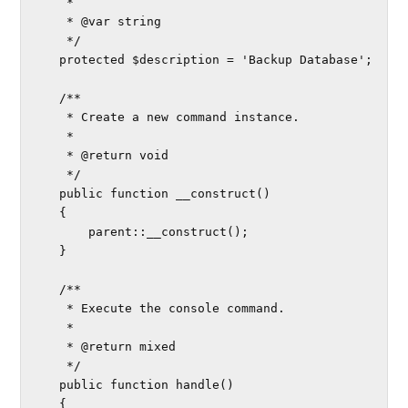
     *

     * @var string

     */

    protected $description = 'Backup Database';

    /**

     * Create a new command instance.

     *

     * @return void

     */

    public function __construct()

    {

        parent::__construct();

    }

    /**

     * Execute the console command.

     *

     * @return mixed

     */

    public function handle()

    {
