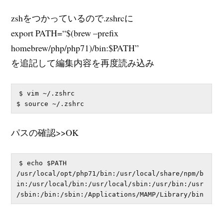
zshをつかっているので.zshrcに
export PATH=“$(brew –prefix
homebrew/php/php71)/bin:$PATH”
を追記して編集内容を再度読み込み
$ vim ~/.zshrc

パスの確認>>OK
$ echo $PATH

/usr/local/opt/php71/bin:/usr/local/share/npm/b
in:/usr/local/bin:/usr/local/sbin:/usr/bin:/usr