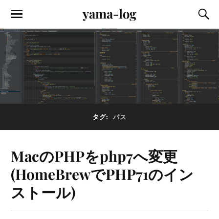
yama-log
タグ:
パス
MacのPHPをphp7へ変更
(HomeBrewでPHP71のイン
ストール)