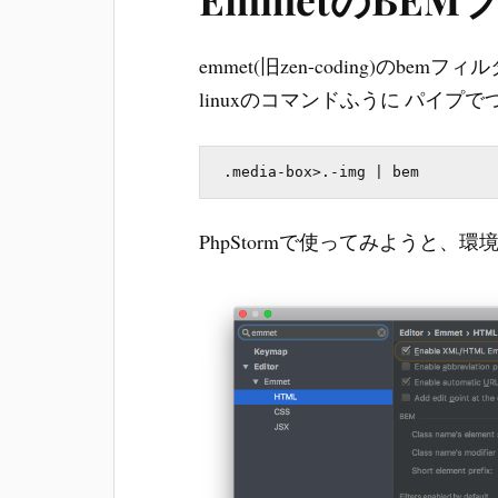
emmet(旧zen-coding)のb
linuxのコマンドふうに パイプ
PhpStormで使ってみようと