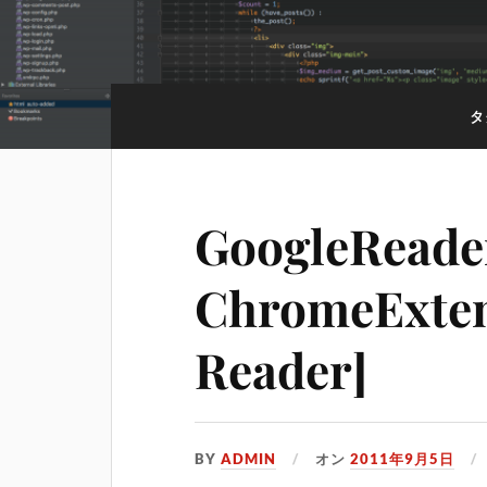
タ
GoogleRe
ChromeExten
Reader]
BY
ADMIN
オン
2011年9月5日