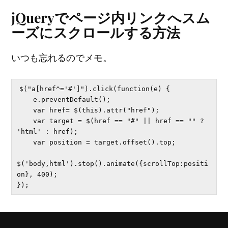
jQueryでページ内リンクへスム
ーズにスクロールする方法
いつも忘れるのでメモ。
$("a[href^='#']").click(function(e) {

    e.preventDefault();

    var href= $(this).attr("href");

    var target = $(href == "#" || href == "" ? 
'html' : href);

    var position = target.offset().top;

$('body,html').stop().animate({scrollTop:positi
on}, 400);
