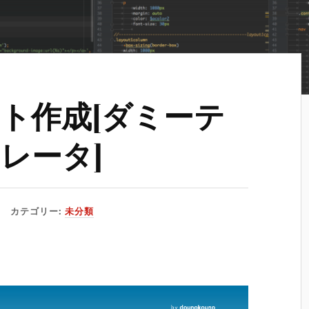
ト作成[ダミーテ
レータ]
カテゴリー:
未分類