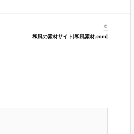
次
和風の素材サイト[和風素材.com]