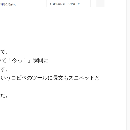
ので、
おいて「今っ！」瞬間に
ます。
というコピペのツールに長文もスニペットと
、
した。