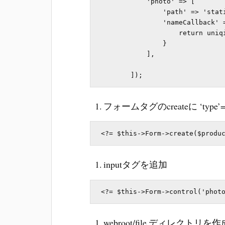
            'photo' => [

                'path' => 'static{DS}{model}{DS}{field}{DS}'

                'nameCallback' => function ($data, $settings) {

                    return uniqid().'-'.strtolower($data['name']);

                }

            ],

フォームタグのcreateに ‘type’=
inputタグを追加
webroot/file ディレクト