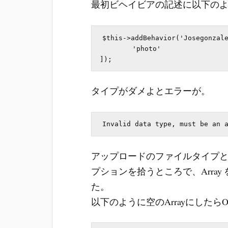
最初ビヘイビアの記述に以下の
$this->addBehavior('Josegonzale
        'photo'

タイプがダメよとエラーが。
アップロードのファイルタイプ
プションを拾うところで、Array 
た。
以下のように空のArrayにしたら