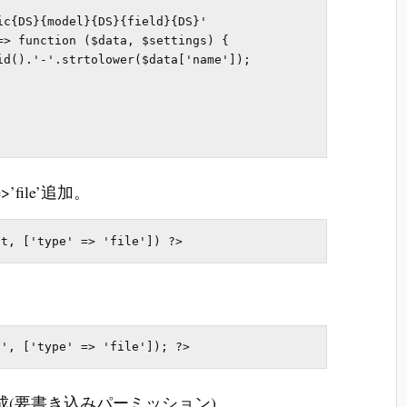
>’file’追加。
リを作成(要書き込みパーミッション)