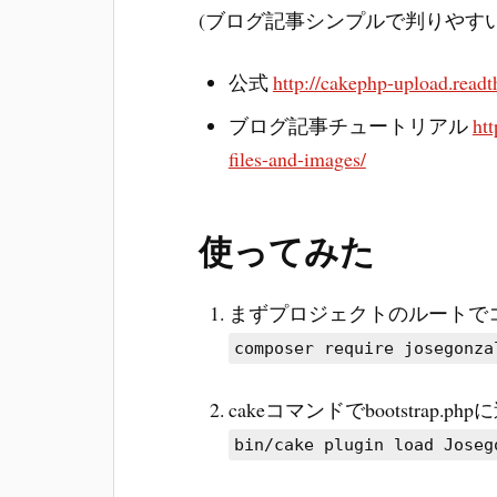
(ブログ記事シンプルで判りやすい
公式
http://cakephp-upload.readth
ブログ記事チュートリアル
ht
files-and-images/
使ってみた
まずプロジェクトのルートで
composer require josegonza
cakeコマンドでbootstrap.php
bin/cake plugin load Joseg