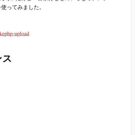
3.0を使ってみました。
akephp-upload
ンス