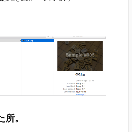
。
た所。