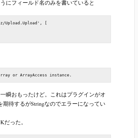
ようにフィールド名のみを書いていると
z/Upload.Upload', [

と一瞬おもったけど。これはプラグインがオ
を期待するがStringなのでエラーになってい
OKだった。