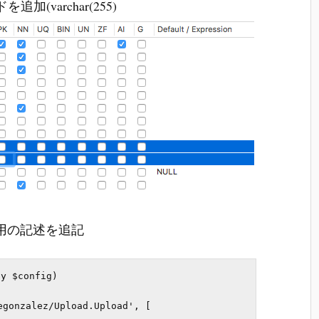
追加(varchar(255)
用の記述を追記
y $config)
