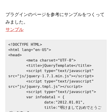
プラグインのページを参考にサンプルをつくって
みました。
サンプル
<!DOCTYPE HTML>

<html lang="en-US">

<head>

	<meta charset="UTF-8">

	<title>jQueryTemplate</title>

	<script type="text/javascript" 
src="js/jquery-1.7.1.min.js"></script>

	<script type="text/javascript" 
src="js/jquery.tmpl.js"></script>

	<script type="text/javascript">

	var infodata1 = {

		date:"2012.01.01",

		title:"明けましておめでとうご