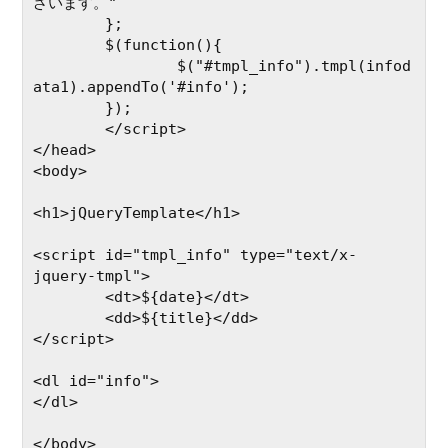
ざいます。"

	};

	$(function(){

		$("#tmpl_info").tmpl(infod
ata1).appendTo('#info');

	});

	</script>

</head>

<body>

<h1>jQueryTemplate</h1>

<script id="tmpl_info" type="text/x-
jquery-tmpl">

	<dt>${date}</dt>

	<dd>${title}</dd>

</script>

<dl id="info">

</dl>

</body>
