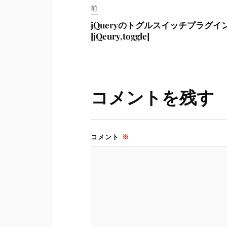
前
jQueryのトグルスイッチプラグイ
[jQeury,toggle]
コメントを残す
コメント
※