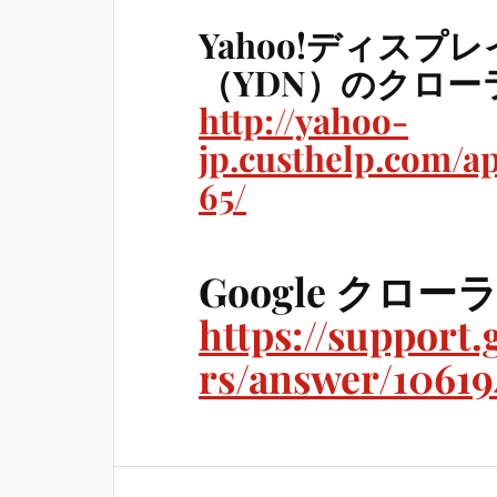
Yahoo!ディス
（YDN）のクロー
http://yahoo-
jp.custhelp.com/a
65/
Google クロー
https://support
rs/answer/10619