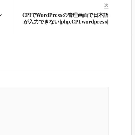
次
ン
CPIでWordPressの管理画面で日本語
が入力できない[php,CPI,wordpress]