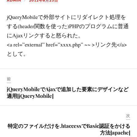
ADMIN
2012年6月23日
jQueryMobileで外部サイトにリダイレクト処理を
する(header関数を使った)PHPのプログラムに普通
にAjaxリンクすると怒られた。
<a rel=”external” href=”xxxx.php” ~~ >リンク先</a>
として。
前
jQueryMobileでAjaxで追加した要素にデザインなど
適用[jQueryMobile]
次
特定のファイルだけを.htaccessでBasic認証をかける
方法[apache]