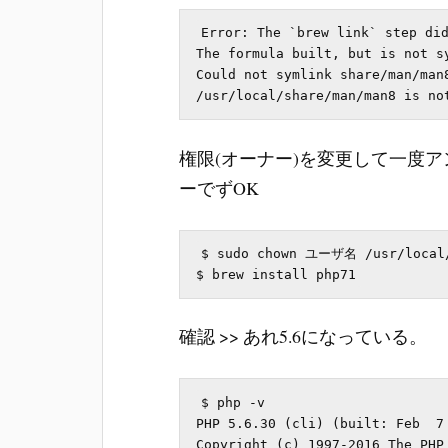
Error: The `brew link` step did
The formula built, but is not sy
Could not symlink share/man/man8
権限(オーナー)を変更して一度ア
ーでずOK
$ sudo chown ユーザ名 /usr/local/
確認 >> あれ5.6になっている。
$ php -v

PHP 5.6.30 (cli) (built: Feb  7 
Copyright (c) 1997-2016 The PHP 