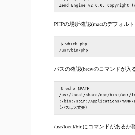
PHPの場所確認(macのデフォル
$ which php

パスの確認(brewのコマンドが入る/u
$ echo $PATH

/usr/local/share/npm/bin:/usr/l
:/bin:/sbin:/Applications/MAMP/L
/usr/local/binにコマンドがある