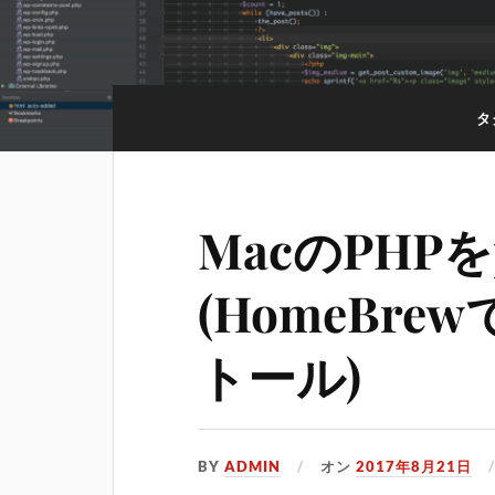
タ
MacのPHPを
(HomeBre
トール)
BY
ADMIN
オン
2017年8月21日