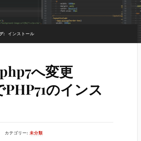
グ:
インストール
php7へ変更
wでPHP71のインス
カテゴリー:
未分類