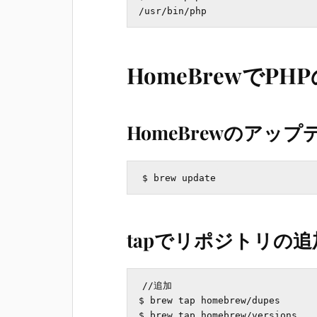
HomeBrewでP
HomeBrewのアップ
tapでリポジトリの追
//追加

$ brew tap homebrew/dupes

$ brew tap homebrew/versions
