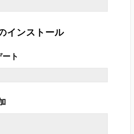
HPのインストール
デート
加