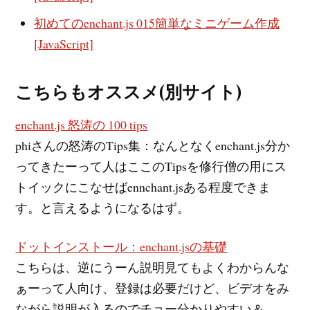
初めてのenchant.js 015簡単なミニゲーム作成
[JavaScript]
こちらもオススメ(別サイト)
enchant.js 怒涛の 100 tips
phiさんの怒涛のTips集：なんとなくenchant.js分か
ってきたーって人はここのTipsを修行僧の用にス
トイックにこなせばennchant.jsある程度できま
す。と言えるようになるはず。
ドットインストール：enchant.jsの基礎
こちらは、逆にうーん説明見てもよくわからんな
ぁーって人向け、登録は必要だけど、ビデオをみ
ながら説明が入るのでチョー分かりやすい＆